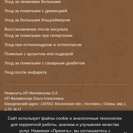
Уход за лежачими больными
Уход за пожилыми с деменцией
Уход за больными Альцгеймером
Восстановление после инсульта
Уход за пожилыми при гипертонии
Уход при остеохондрозе и остеопорозе
Пожилые с артритом или подагрой
Уход за пожилыми с сахарным диабетом
Уход после инфаркта
Реквизиты ИП Филимонова О.А.
ИП Филимонова Ольга Алексеевна
Юридический адрес: 140563, Московская обл., г.Коломна, г.Озёры, мкр.1,
д.26, кв.11
ИНН: 503000990565
Сайт использует файлы cookie и аналогичные технологии
ОГРНИП: 325508100093150 от 18.02.2025 года
для корректной работы, анализа и улучшения качества
р/с: 40802810101530002356
услуг. Нажимая «Принять», вы соглашаетесь с
Банк: АО "АЛЬФА-БАНК"