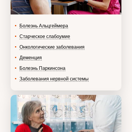
Болезнь Альцгеймера
Старческое слабоумие
Онкологические заболевания
Деменция
Болезнь Паркинсона
Заболевания нервной системы