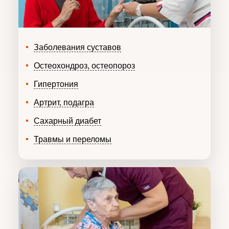
Заболевания суставов
Остеохондроз, остеопороз
Гипертония
Артрит, подагра
Сахарный диабет
Травмы и переломы